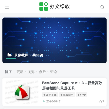
录像截屏
共68篇
排序
更新
浏览
点赞
评论
FastStone Capture v11.3 – 轻量高效
屏幕截图与录屏工具
# 录屏工具
# 屏幕截图
# 4752
2026-07-31
7