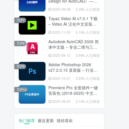
Design for AutoCAD）——
专为建筑师打造的 AutoCAD
2025-09-08
5.3W+人已阅读
高效绘图利器
Topaz Video AI v7.0.1 下载
TOP7
– Video AI 汉化中文安装版
视频增强与补帧
2025-11-03
5.1W+人已阅读
Autodesk AutoCAD 2026 简
TOP8
体中文版 – 专业二维与三维
设计工具
2025-08-12
3.6W+人已阅读
Adobe Photoshop 2026
TOP9
v27.2.0.15 直装版 – 行业标
准图像编辑设计平台
2025-12-21
3.5W+人已阅读
Premiere Pro 全套插件一键
TOP10
安装包 (2018-2025) 中文安
装版 – 极速提升视频编辑效
2025-08-20
3.1W+人已阅读
率的专业工具
热门推荐
最近更新
猜你喜欢