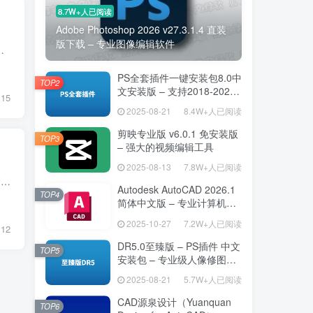
8.7W+人已阅读
Adobe Photoshop 2026 v27.3.1.4 直装
版下载 – 专业图像编辑软件
专业人士设计。无论是流程图、组织结构图、网络拓扑图还是其他类型的图表，Edraw Max都...
PS全套插件一键安装包8.0中
TOP2
文安装版 – 支持2018-2025
15
– 提升设计效率
2025-08-21
8.4W+人已阅读
剪映专业版 v6.0.1 免安装版
TOP3
– 强大的视频编辑工具
2025-08-13
7.8W+人已阅读
Visio Pro 2024 Retail中文安装版是一款专业的流程图和图表设计软件，专为需要高效创建和管理复杂图表的用户设计。无论是业务流程图、组织结构图还是技术架构图，Visio Pro都能提供强大的工具和...
Autodesk AutoCAD 2026.1
TOP4
简体中文版 – 专业计算机辅
助设计软件
2025-10-27
7.2W+人已阅读
12
DR5.0至臻版 – PS插件 中文
TOP5
安装包 – 专业级人像修图工
具
2025-08-21
5.7W+人已阅读
CAD源泉设计（Yuanquan
TOP6