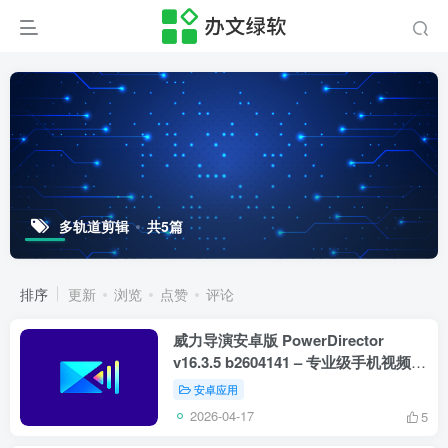
多轨道剪辑
共5篇
排序
更新
浏览
点赞
评论
威力导演安卓版 PowerDirector
v16.3.5 b2604141 – 专业级手机视频剪
辑工具
安卓应用
2026-04-17
5