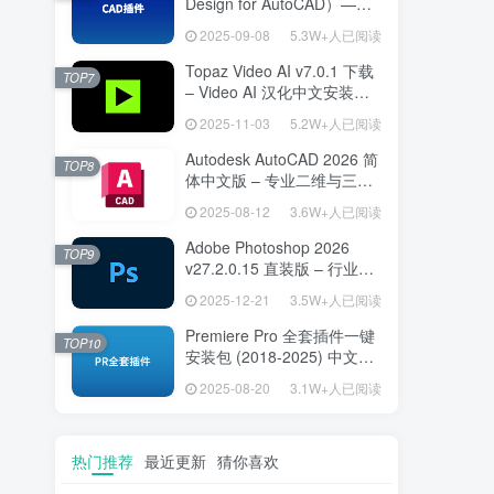
Design for AutoCAD）——
专为建筑师打造的 AutoCAD
2025-09-08
5.3W+人已阅读
高效绘图利器
Topaz Video AI v7.0.1 下载
TOP7
– Video AI 汉化中文安装版
视频增强与补帧
2025-11-03
5.2W+人已阅读
Autodesk AutoCAD 2026 简
TOP8
体中文版 – 专业二维与三维
设计工具
2025-08-12
3.6W+人已阅读
Adobe Photoshop 2026
TOP9
v27.2.0.15 直装版 – 行业标
准图像编辑设计平台
2025-12-21
3.5W+人已阅读
Premiere Pro 全套插件一键
TOP10
安装包 (2018-2025) 中文安
装版 – 极速提升视频编辑效
2025-08-20
3.1W+人已阅读
率的专业工具
热门推荐
最近更新
猜你喜欢