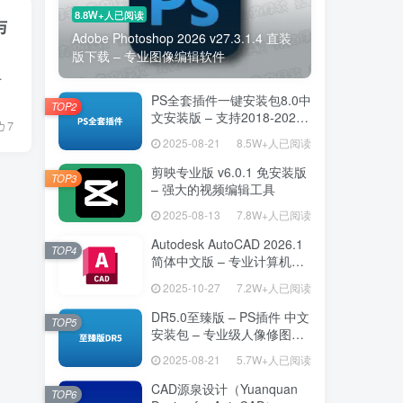
8.8W+人已阅读
与
Adobe Photoshop 2026 v27.3.1.4 直装
版下载 – 专业图像编辑软件
不同的设备和平台需求，是视频编辑、广播和网...
PS全套插件一键安装包8.0中
TOP2
文安装版 – 支持2018-2025
7
– 提升设计效率
2025-08-21
8.5W+人已阅读
剪映专业版 v6.0.1 免安装版
TOP3
– 强大的视频编辑工具
2025-08-13
7.8W+人已阅读
Autodesk AutoCAD 2026.1
TOP4
简体中文版 – 专业计算机辅
助设计软件
2025-10-27
7.2W+人已阅读
DR5.0至臻版 – PS插件 中文
TOP5
安装包 – 专业级人像修图工
具
2025-08-21
5.7W+人已阅读
CAD源泉设计（Yuanquan
TOP6