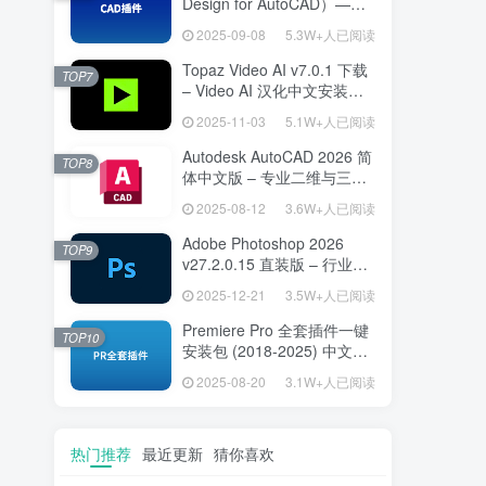
Design for AutoCAD）——
专为建筑师打造的 AutoCAD
2025-09-08
5.3W+人已阅读
高效绘图利器
Topaz Video AI v7.0.1 下载
TOP7
– Video AI 汉化中文安装版
视频增强与补帧
2025-11-03
5.1W+人已阅读
Autodesk AutoCAD 2026 简
TOP8
体中文版 – 专业二维与三维
设计工具
2025-08-12
3.6W+人已阅读
Adobe Photoshop 2026
TOP9
v27.2.0.15 直装版 – 行业标
准图像编辑设计平台
2025-12-21
3.5W+人已阅读
Premiere Pro 全套插件一键
TOP10
安装包 (2018-2025) 中文安
装版 – 极速提升视频编辑效
2025-08-20
3.1W+人已阅读
率的专业工具
热门推荐
最近更新
猜你喜欢