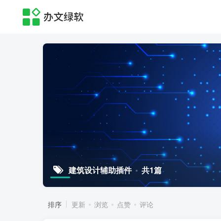
建筑设计辅助插件
共1篇
排序
更新
浏览
点赞
评论