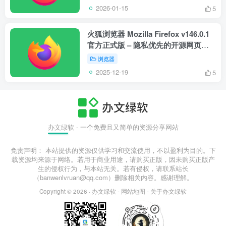
2026-01-15
5
火狐浏览器 Mozilla Firefox v146.0.1
官方正式版 – 隐私优先的开源网页浏
览器
浏览器
2025-12-19
5
办文绿软 - 一个免费且又简单的资源分享网站
免责声明： 本站提供的资源仅供学习和交流使用，不以盈利为目的。下
载资源均来源于网络。若用于商业用途，请购买正版，因未购买正版产
生的侵权行为，与本站无关。若有侵权，请联系站长
（banwenlvruan@qq.com）删除相关内容。感谢理解。
Copyright © 2026 ·
办文绿软
-
网站地图
-
关于办文绿软