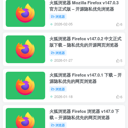
火狐浏览器 Mozilla Firefox v147.0.3
官方正式版 – 开源隐私优先浏览器
浏览器
2026-02-05
6
火狐浏览器 Firefox v147.0.2 中文正式
版下载 – 隐私优先的开源网页浏览器
浏览器
2026-01-27
5
火狐浏览器 Firefox v147.0.1 下载 – 开
源隐私优先的网页浏览器
浏览器
2026-01-18
6
火狐浏览器 Firefox 浏览器 v147.0 下
载 – 开源隐私优先的网页浏览器
浏览器