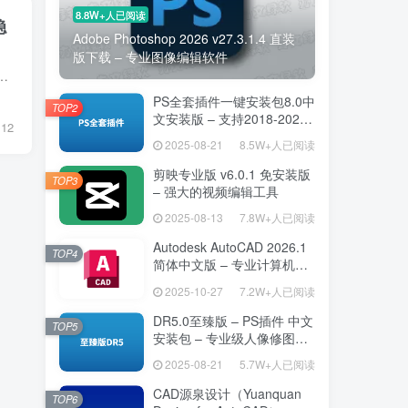
8.8W+人已阅读
稳
Adobe Photoshop 2026 v27.3.1.4 直装
版下载 – 专业图像编辑软件
言：简体中文（全界面汉化）类型：官方风格中文安装版 / 增强稳定版平台支持：Windows 7 / 8 / 10 / 11（32位 & 64位）安装大小：...
PS全套插件一键安装包8.0中
TOP2
文安装版 – 支持2018-2025
12
– 提升设计效率
2025-08-21
8.5W+人已阅读
剪映专业版 v6.0.1 免安装版
TOP3
– 强大的视频编辑工具
2025-08-13
7.8W+人已阅读
Autodesk AutoCAD 2026.1
TOP4
简体中文版 – 专业计算机辅
助设计软件
2025-10-27
7.2W+人已阅读
DR5.0至臻版 – PS插件 中文
TOP5
安装包 – 专业级人像修图工
具
2025-08-21
5.7W+人已阅读
CAD源泉设计（Yuanquan
TOP6