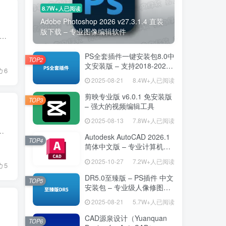
8.7W+人已阅读
Adobe Photoshop 2026 v27.3.1.4 直装
版下载 – 专业图像编辑软件
6.0.2.1 中文便携版是基于官方开源代码构建的免安装数字绘画工具，完整保留专业级笔刷引擎、图层管理与色彩管理功能。软件原生支持简体中文界面，无需配置即可在U盘或移动硬盘中运行，适...
PS全套插件一键安装包8.0中
TOP2
文安装版 – 支持2018-2025
6
– 提升设计效率
2025-08-21
8.4W+人已阅读
剪映专业版 v6.0.1 免安装版
TOP3
– 强大的视频编辑工具
2025-08-13
7.8W+人已阅读
计、纹理绘制和动画制作。v6.0.0 是 2025 年底发布的重大更新版本，带来了全新的笔刷引擎优化、更流畅的动画...
Autodesk AutoCAD 2026.1
TOP4
简体中文版 – 专业计算机辅
助设计软件
2025-10-27
7.2W+人已阅读
5
DR5.0至臻版 – PS插件 中文
TOP5
安装包 – 专业级人像修图工
具
2025-08-21
5.7W+人已阅读
CAD源泉设计（Yuanquan
TOP6
Easy PaintTool SAI）是由日本 SYSTEMAX Software Development 开发的一款经典轻量级数字绘画软件。自发布以来，凭借其极低的系统资源占用、流畅的笔触响...