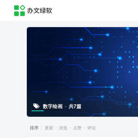
数字绘画
共7篇
排序
更新
浏览
点赞
评论