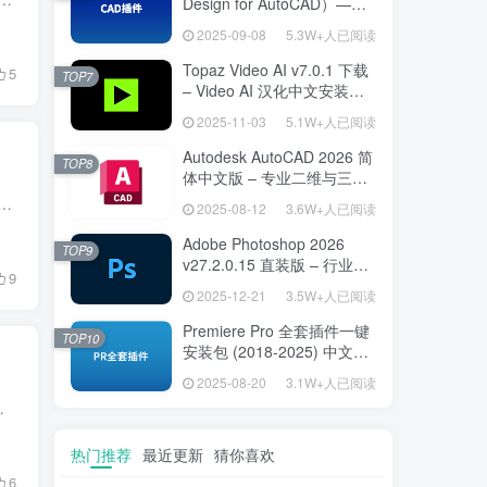
Design for AutoCAD）——
专为建筑师打造的 AutoCAD
2025-09-08
5.3W+人已阅读
高效绘图利器
Topaz Video AI v7.0.1 下载
5
TOP7
– Video AI 汉化中文安装版
视频增强与补帧
2025-11-03
5.1W+人已阅读
Autodesk AutoCAD 2026 简
TOP8
体中文版 – 专业二维与三维
设计工具
费开源的专业数字绘画软件，专为艺术家、插画师和设计师打造。该软件提供了丰富的绘画工具、强大的图层管理和多种创意功能，帮助用户轻松实现高质量的数字艺术作...
2025-08-12
3.6W+人已阅读
Adobe Photoshop 2026
TOP9
v27.2.0.15 直装版 – 行业标
9
准图像编辑设计平台
2025-12-21
3.5W+人已阅读
Premiere Pro 全套插件一键
TOP10
安装包 (2018-2025) 中文安
装版 – 极速提升视频编辑效
2025-08-20
3.1W+人已阅读
率的专业工具
多个领域。通过深度优化和新功能的加入，这款版本为你带来无缝...
热门推荐
最近更新
猜你喜欢
6