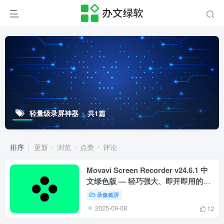
轻量级录屏神器
共1篇
排序
更新
浏览
点赞
评论
Movavi Screen Recorder v24.6.1 中
文绿色版 — 轻巧强大、即开即用的专
业级屏幕录制工具
录像截屏
2025-09-08
12