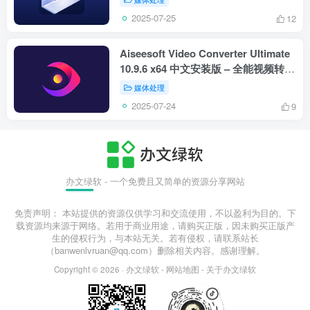
2025-07-25
12
Aiseesoft Video Converter Ultimate
10.9.6 x64 中文安装版 – 全能视频转换
与编辑工具
媒体处理
2025-07-24
9
办文绿软 - 一个免费且又简单的资源分享网站
免责声明： 本站提供的资源仅供学习和交流使用，不以盈利为目的。下
载资源均来源于网络。若用于商业用途，请购买正版，因未购买正版产
生的侵权行为，与本站无关。若有侵权，请联系站长
（banwenlvruan@qq.com）删除相关内容。感谢理解。
Copyright © 2026 ·
办文绿软
-
网站地图
-
关于办文绿软