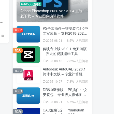
8.8W+人已阅读
Adobe Photoshop 2026 v27.3.1.4 直装
版下载 – 专业图像编辑软件
apphire Plug-ins 2025.52 是由Boris FX公司开发的一款专业级视觉效果插件套装，广泛应用于各种主流视频编辑软件中，如Adobe After Effects、Premiere Pro、Final Cut Pro、DaVinci R...
PS全套插件一键安装包8.0中
TOP2
文安装版 – 支持2018-2025
10
– 提升设计效率
2025-08-21
8.5W+人已阅读
剪映专业版 v6.0.1 免安装版
TOP3
– 强大的视频编辑工具
2025-08-13
7.8W+人已阅读
Autodesk AutoCAD 2026.1
TOP4
简体中文版 – 专业计算机辅
助设计软件
2025-10-27
7.3W+人已阅读
DR5.0至臻版 – PS插件 中文
TOP5
安装包 – 专业级人像修图工
具
2025-08-21
5.7W+人已阅读
CAD源泉设计（Yuanquan
TOP6