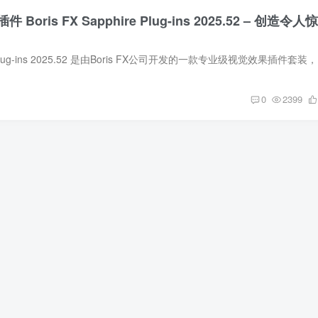
oris FX Sapphire Plug-ins 2025.52 – 创造令人惊
Boris FX S
0
2399