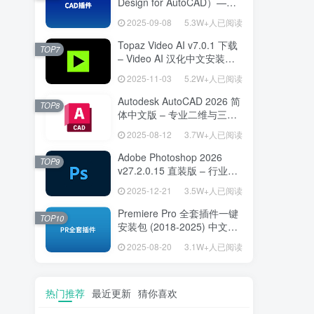
Design for AutoCAD）——
专为建筑师打造的 AutoCAD
2025-09-08
5.3W+人已阅读
高效绘图利器
Topaz Video AI v7.0.1 下载
TOP7
– Video AI 汉化中文安装版
视频增强与补帧
2025-11-03
5.2W+人已阅读
Autodesk AutoCAD 2026 简
TOP8
体中文版 – 专业二维与三维
设计工具
2025-08-12
3.7W+人已阅读
Adobe Photoshop 2026
TOP9
v27.2.0.15 直装版 – 行业标
准图像编辑设计平台
2025-12-21
3.5W+人已阅读
Premiere Pro 全套插件一键
TOP10
安装包 (2018-2025) 中文安
装版 – 极速提升视频编辑效
2025-08-20
3.1W+人已阅读
率的专业工具
热门推荐
最近更新
猜你喜欢