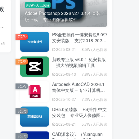
8.8W+人已阅读
特效
Adobe Photoshop 2026 v27.3.1.4 直装
版下载 – 专业图像编辑软件
FilmImpact Premium Video Effects v5.2.2.CE英文安装版是一款专为Adobe Premiere Pro设计的顶级特效转场插件合集，适用于需要提升视频质量和视觉效果的专业用户。该插件提供了多种高级转场效果...
PS全套插件一键安装包8.0中
TOP2
文安装版 – 支持2018-2025
5
– 提升设计效率
2025-08-21
8.5W+人已阅读
剪映专业版 v6.0.1 免安装版
TOP3
– 强大的视频编辑工具
2025-08-13
7.8W+人已阅读
Autodesk AutoCAD 2026.1
TOP4
简体中文版 – 专业计算机辅
助设计软件
2025-10-27
7.2W+人已阅读
DR5.0至臻版 – PS插件 中文
TOP5
安装包 – 专业级人像修图工
具
2025-08-21
5.7W+人已阅读
CAD源泉设计（Yuanquan
TOP6