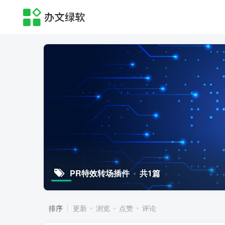
PR特效转场插件
共1篇
排序
更新
浏览
点赞
评论