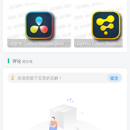
达芬奇 DaVinci Resolve Studio v21.0.4 Windows版 – 专业视频编辑与调色工具
DaV
评论
抢沙发
欢迎您留下宝贵的见解！
提交