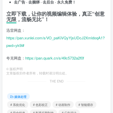
去广告 · 去捆绑 · 去后台 · 永久免费！
立即下载，让你的视频编辑体验，真正“创意
无限，流畅无比”！
迅雷网盘：
https://pan.xunlei.com/s/VO_paKiVQyYjsUDcJ2XmldoqA1?
pwd=yk9i#
夸克网盘：
https://pan.quark.cn/s/49c5732a2f0f
©
版权声明
文章版权归作者所有，转载时请注明出处。
THE END
媒体处理
# 系统优化
# 色彩校正
# 动画制作
# 智能缓存
# 安全纯净
# 影视后期制作
# 广告设计