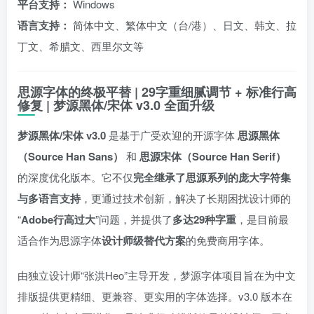
平台支持：
Windows
语言支持：
简体中文、繁体中文（台/港）、日文、韩文、拉
丁文、希腊文、西里尔文等
思源字体的终极平替 | 29字重细腻调节 + 标准行高
修复 | 梦源黑体/宋体 v3.0 全面升级
梦源黑体/宋体 v3.0
是基于广受欢迎的开源字体
思源黑体
（Source Han Sans）
和
思源宋体（Source Han Serif）
的深度优化版本。它不仅
完全继承了思源系列的庞大字符集
与多语言支持
，更通过技术创新，解决了长期困扰设计师的
“
Adobe行高过大
”问题，并提供了
多达29种字重
，是目前最
适合作为思源字体
设计师级替代方案
的免费商用字体。
由独立设计师“张洪Heo”主导开发，梦源字体项目旨在为中文
排版提供更精细、更兼容、更实用的字体选择。v3.0 版本在