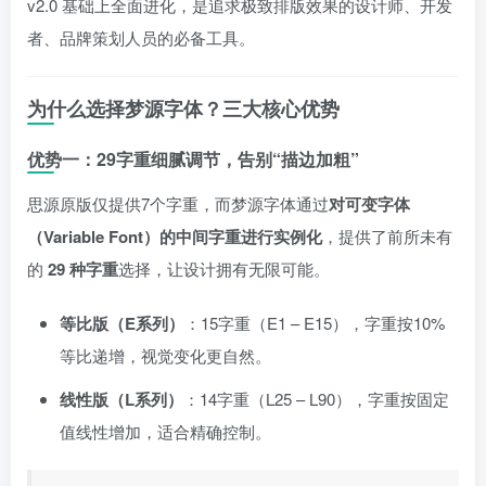
v2.0 基础上全面进化，是追求极致排版效果的设计师、开发
者、品牌策划人员的必备工具。
为什么选择梦源字体？三大核心优势
优势一：29字重细腻调节，告别“描边加粗”
思源原版仅提供7个字重，而梦源字体通过
对可变字体
（Variable Font）的中间字重进行实例化
，提供了前所未有
的
29 种字重
选择，让设计拥有无限可能。
等比版（E系列）
：15字重（E1 – E15），字重按10%
等比递增，视觉变化更自然。
线性版（L系列）
：14字重（L25 – L90），字重按固定
值线性增加，适合精确控制。