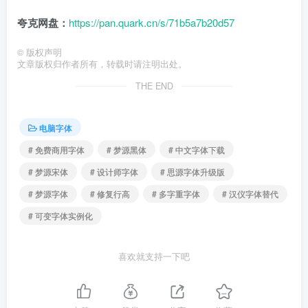
夸克网盘：
https://pan.quark.cn/s/71b5a7b20d57
©
版权声明
文章版权归作者所有，转载时请注明出处。
THE END
电脑字体
# 免费商用字体
# 梦源黑体
# 中文字体下载
# 梦源宋体
# 设计师字体
# 思源字体升级版
# 梦源字体
# 修复行高
# 多字重字体
# 汉仪字体替代
# 可变字体实例化
喜欢就支持一下吧