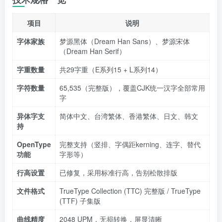
项目
说明
字体家族
梦源黑体（Dream Han Sans）、梦源宋体
（Dream Han Serif）
字重数量
共29字重（E系列15 + L系列14）
字符数量
65,535（完整版），覆盖CJK统一汉字全部常用
字
异体字支
简体中文、台湾繁体、香港繁体、日文、韩文
持
OpenType
完整支持（竖排、字偶距kerning、连字、替代
功能
字形等）
行高设置
已修复，采用标准行高，告别松散排版
文件格式
TrueType Collection (TTC) 完整版 / TrueType
(TTF) 子集版
曲线精度
2048 UPM，无损转换，屏显清晰