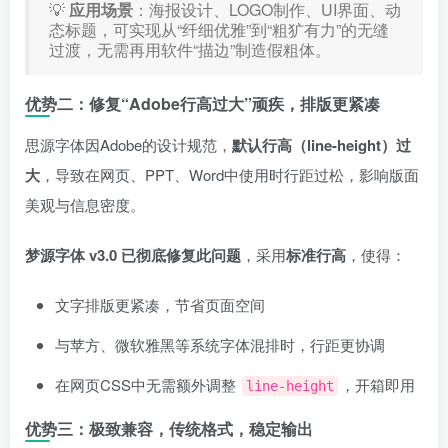
💡
应用场景
：海报设计、LOGO制作、UI界面、动
态标题，可实现从“纤细优雅”到“粗犷有力”的无缝
过渡，无需再用软件“描边”制造假粗体。
优势二：修复“Adobe行高过大”顽疾，排版更紧凑
思源字体因Adobe的设计规范，
默认行高（line-height）过
大
，导致在网页、PPT、Word中使用时行距过松，影响版面
美观与信息密度。
梦源字体 v3.0 已彻底修复此问题
，采用
标准行高
，使得：
文字排版更紧凑，节省页面空间
与苹方、微软雅黑等系统字体混排时，行距更协调
在网页CSS中无需额外调整
，开箱即用
line-height
优势三：极致兼容，传统格式，稳定输出