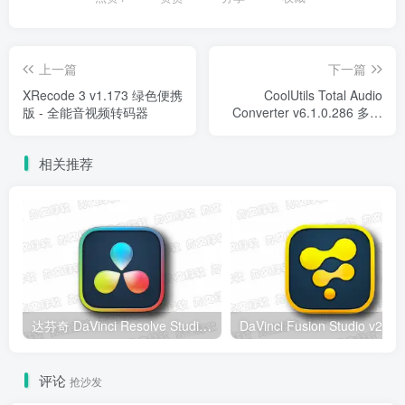
上一篇
下一篇
XRecode 3 v1.173 绿色便携
CoolUtils Total Audio
版 - 全能音视频转码器
Converter v6.1.0.286 多语
便携版 - 音频转换工具
相关推荐
达芬奇 DaVinci Resolve Studio v21.0.4 Windows版 – 专业视频编辑与调色工具
DaV
评论
抢沙发