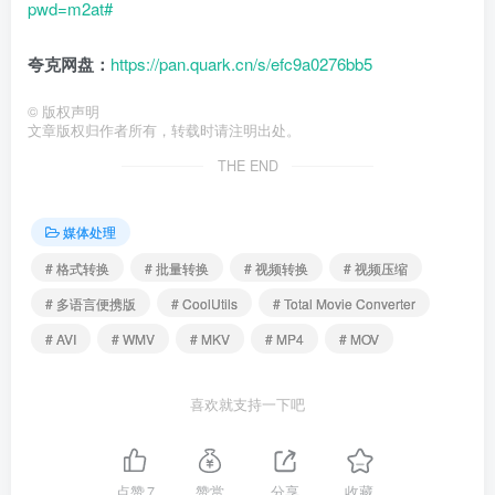
pwd=m2at#
夸克网盘：
https://pan.quark.cn/s/efc9a0276bb5
©
版权声明
文章版权归作者所有，转载时请注明出处。
THE END
媒体处理
# 格式转换
# 批量转换
# 视频转换
# 视频压缩
# 多语言便携版
# CoolUtils
# Total Movie Converter
# AVI
# WMV
# MKV
# MP4
# MOV
喜欢就支持一下吧
点赞
7
赞赏
分享
收藏