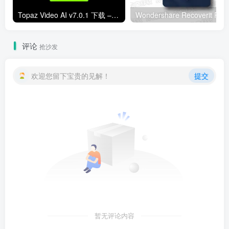
Topaz Video AI v7.0.1 下载 – Video AI 汉化中文安装版 视频增强与补帧
Wondershar
评论
抢沙发
欢迎您留下宝贵的见解！
提交
暂无评论内容