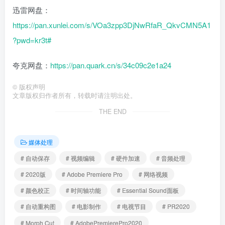
迅雷网盘：
https://pan.xunlei.com/s/VOa3zpp3DjNwRfaR_QkvCMN5A1
?pwd=kr3t#
夸克网盘：
https://pan.quark.cn/s/34c09c2e1a24
©
版权声明
文章版权归作者所有，转载时请注明出处。
THE END
媒体处理
# 自动保存
# 视频编辑
# 硬件加速
# 音频处理
# 2020版
# Adobe Premiere Pro
# 网络视频
# 颜色校正
# 时间轴功能
# Essential Sound面板
# 自动重构图
# 电影制作
# 电视节目
# PR2020
# Morph Cut
# AdobePremierePro2020