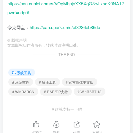
https://pan.xunlei.com/s/VOgMhpjpXX5XqG8eJixscK0NA1?
pwd=udpr#
夸克网盘：
https://pan.quark.cn/s/ef3286eb86de
©
版权声明
文章版权归作者所有，转载时请注明出处。
THE END
系统工具
# 压缩软件
# 解压工具
# 官方简体中文版
# WinRARCN
# RAR/ZIP支持
# WinRAR7.13
喜欢就支持一下吧
点赞
7
赞赏
分享
收藏
1