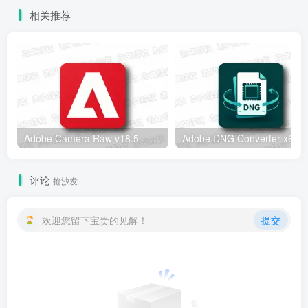
相关推荐
Adobe Camera Raw v18.5 – 专业RAW图像处理工具
Adobe
评论
抢沙发
欢迎您留下宝贵的见解！
提交