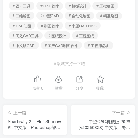
# 设计工具
# CAD软件
# 机械设计
# 工程绘图
# 二维绘图
# 中望CAD
# 自动化绘图
# 精准绘图
# CAD制图
# 制图软件
# 中望CAD 2026
# 高效CAD工具
# 图纸设计
# 工程图纸
# 中文版CAD
# 国产CAD制图软件
# 工程师必备
喜欢就支持一下吧
点赞
6
赞赏
分享
收藏
上一篇
下一篇
Shadowify 2 – Blur Shadow
中望CAD机械版 2026
Kit 中文版 - Photoshop智能
(v20250328) 中文版 - 专业
阴影生成插件
的机械设计制图软件