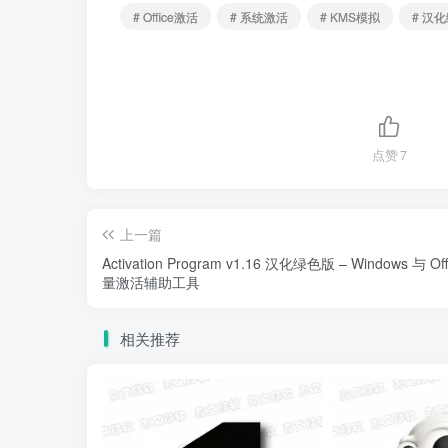
# Office激活
# 系统激活
# KMS模拟
# 汉
点赞
7
上一篇
Activation Program v1.16 汉化绿色版 – Windows 与 Off
量激活辅助工具
相关推荐