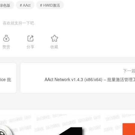
化绿色版
# AAct
# HWID激活
喜欢就支持一下吧
赞赏
分享
收藏
下一
ice 批
AAct Network v1.4.3 (x86/x64) – 批量激活管