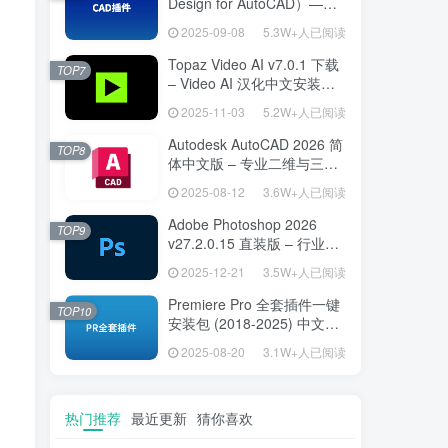
Design for AutoCAD）——
专为建筑师打造的 AutoCAD
2025-09-08
5.3W+人已阅读
高效绘图利器
Topaz Video AI v7.0.1 下载
TOP7
– Video AI 汉化中文安装版
视频增强与补帧
2025-11-03
5.2W+人已阅读
Autodesk AutoCAD 2026 简
TOP8
体中文版 – 专业二维与三维
设计工具
2025-08-12
3.6W+人已阅读
Adobe Photoshop 2026
TOP9
v27.2.0.15 直装版 – 行业标
准图像编辑设计平台
2025-12-21
3.5W+人已阅读
Premiere Pro 全套插件一键
TOP10
安装包 (2018-2025) 中文安
装版 – 极速提升视频编辑效
2025-08-20
3.1W+人已阅读
率的专业工具
热门推荐
最近更新
猜你喜欢