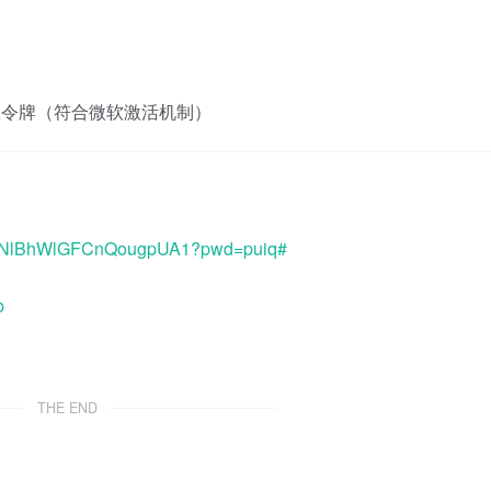
器
权令牌（符合微软激活机制）
DHoFNlBhWlGFCnQougpUA1?pwd=puiq#
b
THE END