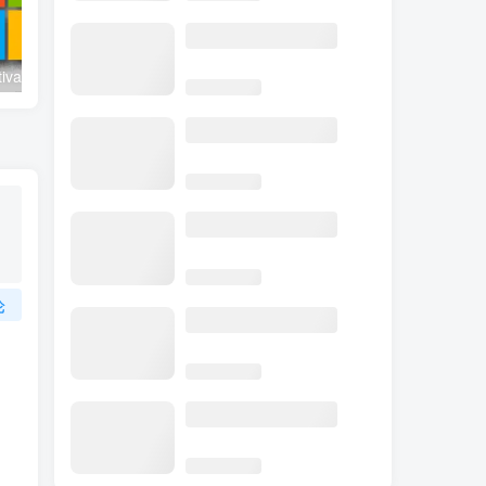
W10 Digital Activation v1.5.5.6 绿色版 – Win10激活工具
HEU KMS Activator HorseEdition v64.0 – Windows/Office 激活工具
论