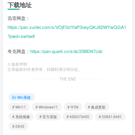
下载地址
迅雷网盘：
https://pan.xunlei.com/s/VOjF0ztYaP3oeyQKJ82WYwQGA1
?pwd=swhw#
夸克网盘：
https://pan.quark.cn/s/dc3388347cdc
©
版权声明
文章版权归作者所有，转载时请注明出处。
THE END
Win系统
# Win11
# Windows11
# RTM
# 集成更新
# 系统镜像
# 官方原版
# KB5073455
# 22631.6491
# 23H2