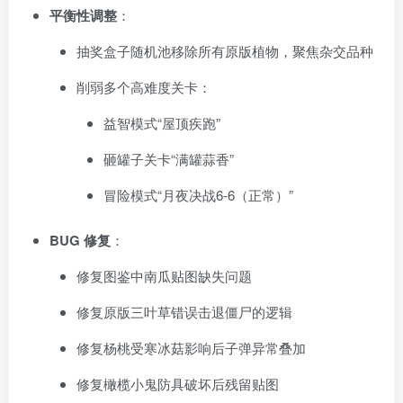
平衡性调整
：
抽奖盒子随机池移除所有原版植物，聚焦杂交品种
削弱多个高难度关卡：
益智模式“屋顶疾跑”
砸罐子关卡“满罐蒜香”
冒险模式“月夜决战6-6（正常）”
BUG 修复
：
修复图鉴中南瓜贴图缺失问题
修复原版三叶草错误击退僵尸的逻辑
修复杨桃受寒冰菇影响后子弹异常叠加
修复橄榄小鬼防具破坏后残留贴图