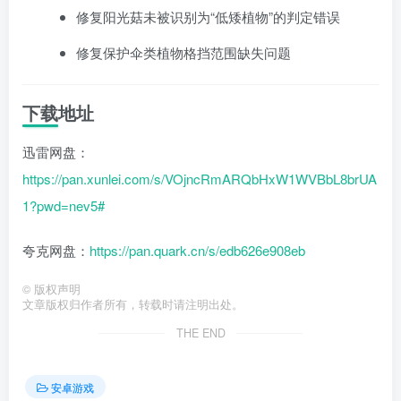
修复阳光菇未被识别为“低矮植物”的判定错误
修复保护伞类植物格挡范围缺失问题
下载地址
迅雷网盘：
https://pan.xunlei.com/s/VOjncRmARQbHxW1WVBbL8brUA
1?pwd=nev5#
夸克网盘：
https://pan.quark.cn/s/edb626e908eb
©
版权声明
文章版权归作者所有，转载时请注明出处。
THE END
安卓游戏