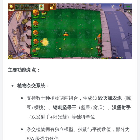
主要功能亮点：
植物杂交系统
：
支持数十种植物两两组合，生成如
毁灭加农炮
（豌
豆+樱桃）、
钢刺坚果王
（坚果+窝瓜）、
汉堡射手
（双发射手+阳光菇）等独特单位
杂交植物拥有独立模型、技能与平衡数值，部分为
S/A 级强力伙伴