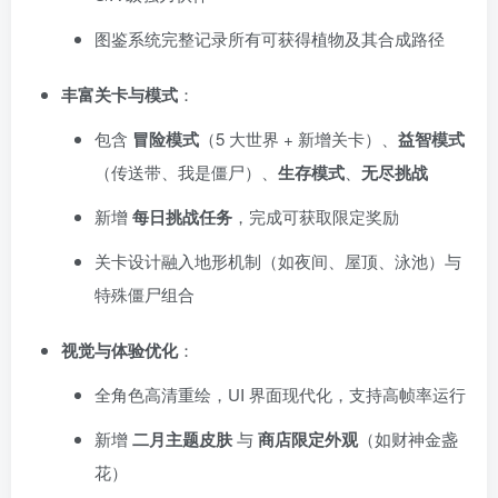
图鉴系统完整记录所有可获得植物及其合成路径
丰富关卡与模式
：
包含
冒险模式
（5 大世界 + 新增关卡）、
益智模式
（传送带、我是僵尸）、
生存模式
、
无尽挑战
新增
每日挑战任务
，完成可获取限定奖励
关卡设计融入地形机制（如夜间、屋顶、泳池）与
特殊僵尸组合
视觉与体验优化
：
全角色高清重绘，UI 界面现代化，支持高帧率运行
新增
二月主题皮肤
与
商店限定外观
（如财神金盏
花）