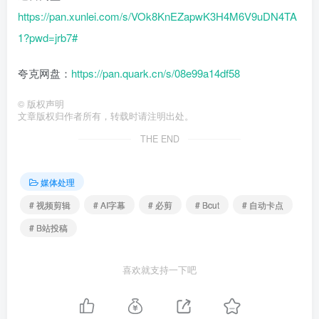
https://pan.xunlei.com/s/VOk8KnEZapwK3H4M6V9uDN4TA
1?pwd=jrb7#
夸克网盘：
https://pan.quark.cn/s/08e99a14df58
©
版权声明
文章版权归作者所有，转载时请注明出处。
THE END
媒体处理
# 视频剪辑
# AI字幕
# 必剪
# Bcut
# 自动卡点
# B站投稿
喜欢就支持一下吧