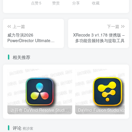
点赞
5
赞赏
分享
收藏
上一篇
下一篇
威力导演2026
XRecode 3 v1.178 便携版 –
PowerDirector Ultimate
多功能音频转换与提取工具
2026 v24.1.1326.0 x64 安
装版下载 – 视频剪辑软件
相关推荐
达芬奇 DaVinci Resolve Studio v21.0.4 Windows版 – 专业视频编辑与调色工具
DaV
评论
抢沙发