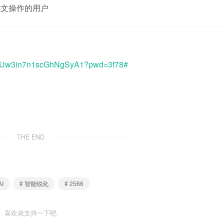
英文操作的用户
hvPUw3in7n1scGhNgSyA1?pwd=3f78#
THE END
AI
# 智能锐化
# 2566
喜欢就支持一下吧