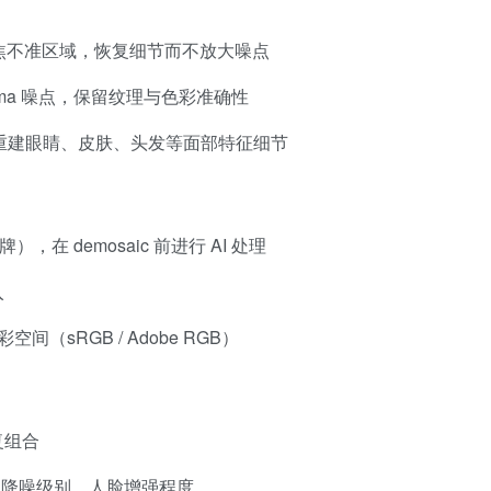
焦不准区域，恢复细节而不放大噪点
chroma 噪点，保留纹理与色彩准确性
重建眼睛、皮肤、头发等面部特征细节
，在 demosaic 前进行 AI 处理
入
间（sRGB / Adobe RGB）
复组合
、降噪级别、人脸增强程度