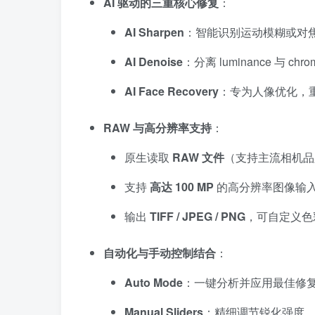
AI 驱动的三重核心修复
：
AI Sharpen
：智能识别运动模糊或对
AI Denoise
：分离 luminance 与 
AI Face Recovery
：专为人像优化，
RAW 与高分辨率支持
：
原生读取
RAW 文件
（支持主流相机品牌）
支持
高达 100 MP
的高分辨率图像输
输出
TIFF / JPEG / PNG
，可自定义色彩空
自动化与手动控制结合
：
Auto Mode
：一键分析并应用最佳修
Manual Sliders
：精细调节锐化强度