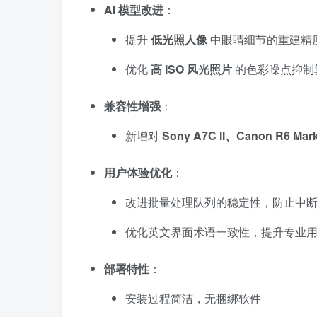
AI 模型改进
：
提升
低光照人像
中眼睛细节的重建精
优化
高 ISO 风光照片
的色彩噪点抑制
兼容性增强
：
新增对
Sony A7C II、Canon R6 Mark 
用户体验优化
：
改进批量处理队列的稳定性，防止中
优化英文界面术语一致性，提升专业
部署特性
：
安装过程简洁，无捆绑软件