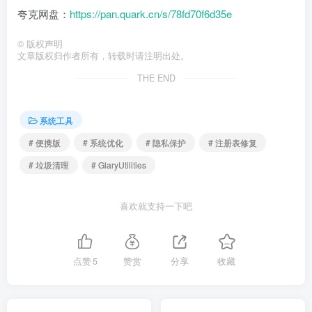
夸克网盘：
https://pan.quark.cn/s/78fd70f6d35e
©
版权声明
文章版权归作者所有，转载时请注明出处。
THE END
系统工具
# 便携版
# 系统优化
# 隐私保护
# 注册表修复
# 垃圾清理
# GlaryUtilities
喜欢就支持一下吧
点赞
5
赞赏
分享
收藏