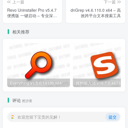
上一篇
下一篇
Revo Uninstaller Pro v5.4.7
dnGrep v4.6.110.0 x64 – 高
便携版 一键启动 – 专业深度
效跨平台文本搜索工具
卸载工具
相关推荐
Everything v1.5.0.1419b x64/x86 便携版 – 极速本地文件搜索工具
搜狗输入法 v16.7.0.4673 去广告
评论
抢沙发
欢迎您留下宝贵的见解！
提交