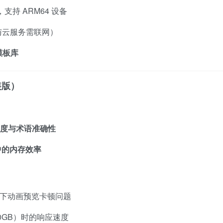
支持 ARM64 设备
与云服务需联网）
模板库
直装版）
自然度与术语准确性
算中的内存效率
接显示器下动画预览卡顿问题
>20GB）时的响应速度