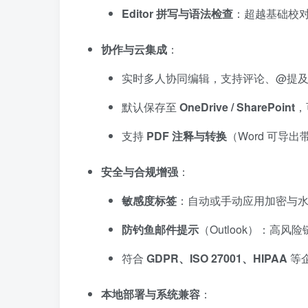
Editor 拼写与语法检查
：超越基础校
协作与云集成
：
实时多人协同编辑，支持评论、@提
默认保存至
OneDrive / SharePoint
，
支持
PDF 注释与转换
（Word 可导出
安全与合规增强
：
敏感度标签
：自动或手动应用加密与
防钓鱼邮件提示
（Outlook）：高风
符合
GDPR、ISO 27001、HIPAA
等
本地部署与系统兼容
：