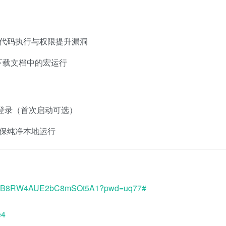
代码执行与权限提升漏洞
下载文档中的宏运行
强制登录（首次启动可选）
，确保纯净本地运行
TMUVB8RW4AUE2bC8mSOt5A1?pwd=uq77#
e4