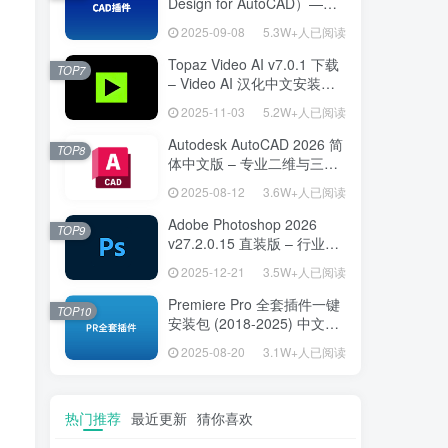
Design for AutoCAD）——
专为建筑师打造的 AutoCAD
2025-09-08
5.3W+人已阅读
高效绘图利器
Topaz Video AI v7.0.1 下载
TOP7
– Video AI 汉化中文安装版
视频增强与补帧
2025-11-03
5.2W+人已阅读
Autodesk AutoCAD 2026 简
TOP8
体中文版 – 专业二维与三维
设计工具
2025-08-12
3.6W+人已阅读
Adobe Photoshop 2026
TOP9
v27.2.0.15 直装版 – 行业标
准图像编辑设计平台
2025-12-21
3.5W+人已阅读
Premiere Pro 全套插件一键
TOP10
安装包 (2018-2025) 中文安
装版 – 极速提升视频编辑效
2025-08-20
3.1W+人已阅读
率的专业工具
热门推荐
最近更新
猜你喜欢