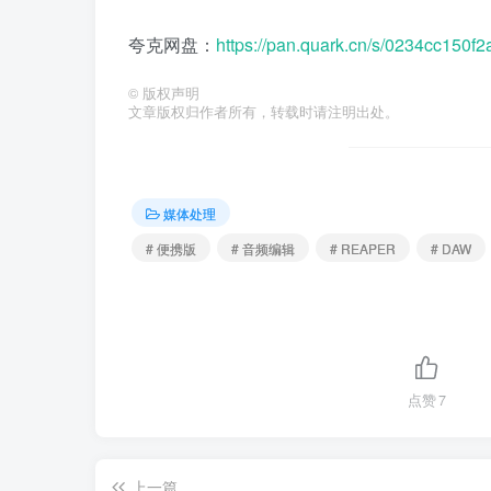
夸克网盘：
https://pan.quark.cn/s/0234cc150f2
©
版权声明
文章版权归作者所有，转载时请注明出处。
媒体处理
# 便携版
# 音频编辑
# REAPER
# DAW
点赞
7
上一篇