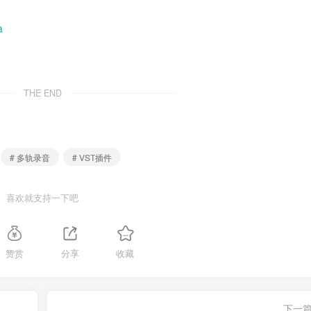
a
THE END
# 多轨录音
# VST插件
喜欢就支持一下吧
赞赏
分享
收藏
下一