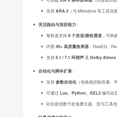
支持
ARA 2
（与 Melodyne 等工具
灵活路由与混音能力
：
每轨道支持
8 个发送/接收通道
，可构
内置
40+ 高质量效果器
：ReaEQ、Re
支持
5.1 / 7.1 环绕声
及
Dolby Atm
自动化与脚本扩展
：
支持
参数自动化
（包络线控制音量、
可通过
Lua、Python、EEL2
编写自
社区提供数千款免费主题、宏与工具包（如