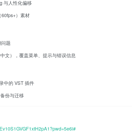
ng 与人性化偏移
0fps+）素材
糊问题
为中文），覆盖菜单、提示与错误信息
录中的 VST 插件
于备份与迁移
3inEv10S1GVGF1xtH2pA1?pwd=5e6i#