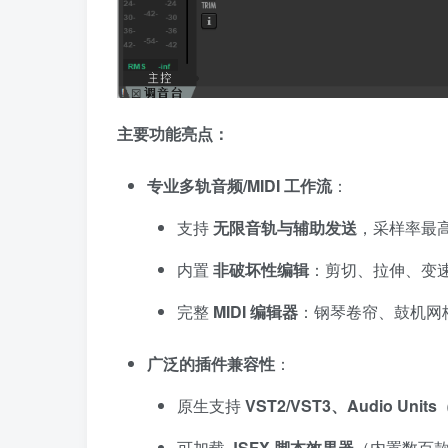
主要功能亮点：
专业多轨音频/MIDI 工作流
：
支持
无限音轨与辅助发送
，采样率最高达 19
内置
非破坏性编辑
：剪切、拉伸、变速、变
完整
MIDI 编辑器
：钢琴卷帘、鼓机网格
广泛的插件兼容性
：
原生支持
VST2/VST3、Audio Units
可加载
JSFX 脚本效果器
（内置数百款