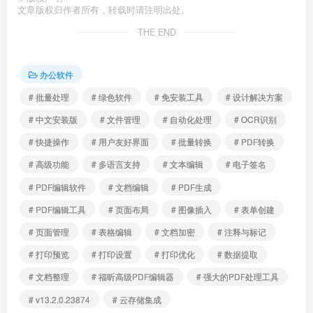
文章版权归作者所有，转载时请注明出处。
THE END
办公软件
# 批量处理
# 绿色软件
# 免安装工具
# 设计解决方案
# 中文安装版
# 文件管理
# 自动化处理
# OCR识别
# 快捷操作
# 用户友好界面
# 批量转换
# PDF转换
# 高级功能
# 多语言支持
# 文本编辑
# 电子签名
# PDF编辑软件
# 文档编辑
# PDF生成
# PDF编辑工具
# 页面布局
# 图像插入
# 表单创建
# 页面管理
# 表格编辑
# 文档加密
# 注释与标记
# 打印预览
# 打印设置
# 打印优化
# 数据提取
# 文档整理
# 福昕高级PDF编辑器
# 强大的PDF处理工具
# v13.2.0.23874
# 云存储集成