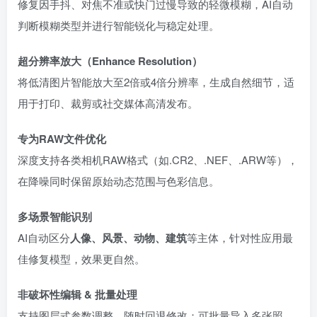
修复因手抖、对焦不准或快门过慢导致的轻微模糊，AI自动
判断模糊类型并进行智能锐化与稳定处理。
超分辨率放大（Enhance Resolution）
将低清图片智能放大至2倍或4倍分辨率，生成自然细节，适
用于打印、裁剪或社交媒体高清发布。
专为RAW文件优化
深度支持各类相机RAW格式（如.CR2、.NEF、.ARW等），
在降噪同时保留原始动态范围与色彩信息。
多场景智能识别
AI自动区分
人像、风景、动物、建筑
等主体，针对性应用最
佳修复模型，效果更自然。
非破坏性编辑 & 批量处理
支持图层式参数调整，随时回退修改；可批量导入多张照