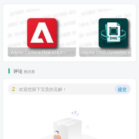
Adobe Camera Raw v18.5 – 专业RAW图像处理工具
Adobe
评论
抢沙发
欢迎您留下宝贵的见解！
提交