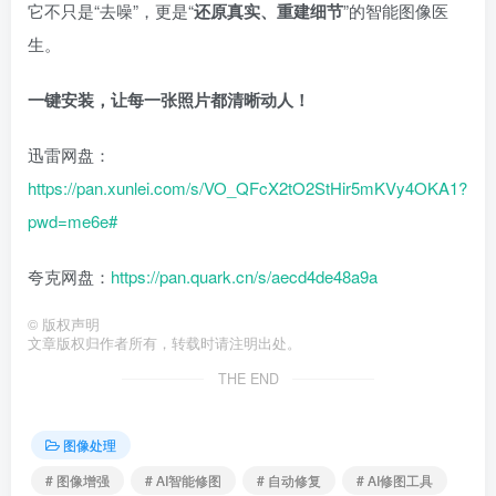
它不只是“去噪”，更是“
还原真实、重建细节
”的智能图像医
生。
一键安装，让每一张照片都清晰动人！
迅雷网盘：
https://pan.xunlei.com/s/VO_QFcX2tO2StHir5mKVy4OKA1?
pwd=me6e#
夸克网盘：
https://pan.quark.cn/s/aecd4de48a9a
©
版权声明
文章版权归作者所有，转载时请注明出处。
THE END
图像处理
# 图像增强
# AI智能修图
# 自动修复
# AI修图工具