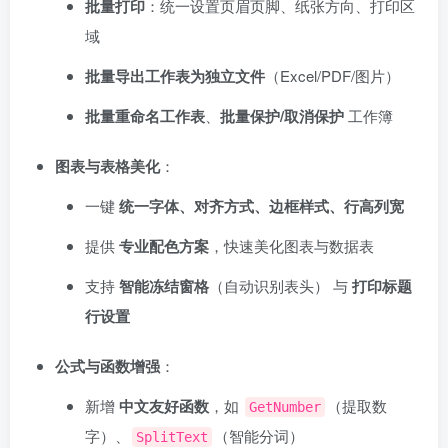
批量打印
：统一设置页眉页脚、纸张方向、打印区
域
批量导出工作表为独立文件
（Excel/PDF/图片）
批量重命名工作表
、
批量保护/取消保护
工作簿
图表与表格美化
：
一键
统一字体、对齐方式、边框样式、行高列宽
提供
专业配色方案
，快速美化图表与数据表
支持
智能冻结窗格
（自动识别表头） 与
打印标题
行设置
公式与函数增强
：
新增
中文友好函数
，如
（提取数
GetNumber
字）、
（智能分词）
SplitText