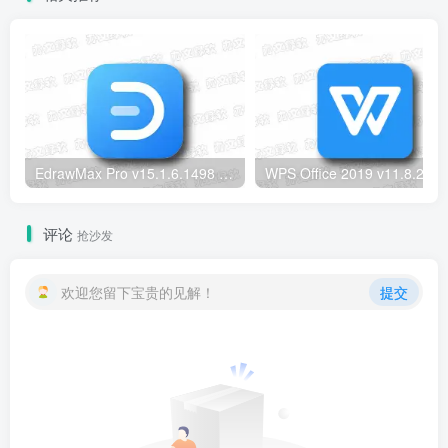
EdrawMax Pro v15.1.6.1498 绿色版 – 全能AI图示绘图软件
WPS Office 2019
评论
抢沙发
欢迎您留下宝贵的见解！
提交