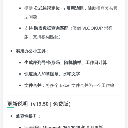
提供
公式错误定位
与
引用追踪
，辅助排查复杂模
型问题
支持
跨表数据查询匹配
（类似 VLOOKUP 增强
版，支持模糊匹配）
实用办公小工具
：
生成序列号/条形码
、
随机抽样
、
工作日计算
快速插入印章图章
、
水印文字
文件合并
：将多个 Excel 文件合并为一个工作簿
更新说明（v19.50 | 免费版）
兼容性提升
：
完全适配
Microsoft 365 2026 年 3 月更新