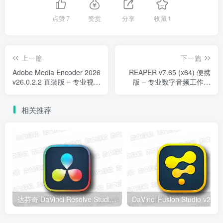
点赞
7
赞赏
分享
收藏
1
上一篇
下一篇
Adobe Media Encoder 2026
REAPER v7.65 (x64) 便携
v26.0.2.2 直装版 – 专业视频
版 – 专业数字音频工作站
转码与批量输出工具
（DAW）
相关推荐
达芬奇 DaVinci Resolve Studio v21.0.4 Windows版 – 专业视频编辑与调色工具
DaV