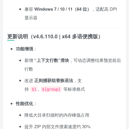
兼容
Windows 7 / 10 / 11（64 位）
，适配高 DPI
显示器
更新说明（v4.6.110.0 | x64 多语便携版）
功能增强
：
新增
“上下文行数”滑块
，可动态调整结果预览前后
行数
改进
正则捕获组替换语法
，支
持
,
等标准格式
$1
${group}
性能优化
：
降低大目录扫描时的内存峰值占用
提升 ZIP 内部文件搜索速度约 30%