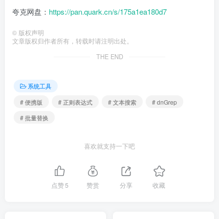
夸克网盘：
https://pan.quark.cn/s/175a1ea180d7
©
版权声明
文章版权归作者所有，转载时请注明出处。
THE END
系统工具
# 便携版
# 正则表达式
# 文本搜索
# dnGrep
# 批量替换
喜欢就支持一下吧
点赞
5
赞赏
分享
收藏