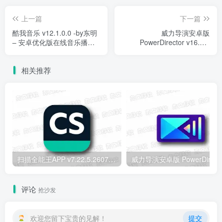
上一篇
下一篇
酷我音乐 v12.1.0.0 -by东明
威力导演安卓版
– 安卓优化版在线音乐播放
PowerDirector v16.2.0
器
b2603191 – 专业级手机视
频剪辑工具
相关推荐
扫描全能王APP v7.22.5.2607250000 安卓解锁版 – 智能文档扫描
威力导演安卓版 PowerD
评论
抢沙发
欢迎您留下宝贵的见解！
提交