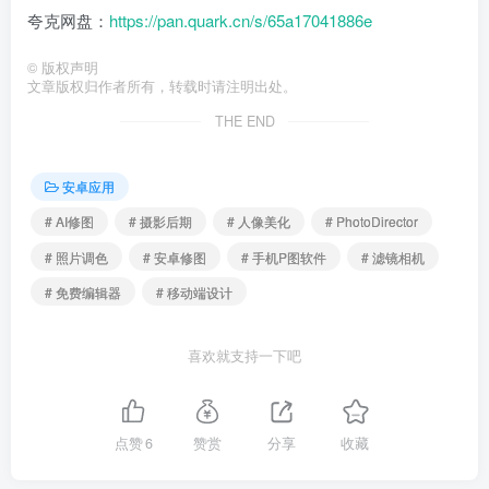
夸克网盘：
https://pan.quark.cn/s/65a17041886e
©
版权声明
文章版权归作者所有，转载时请注明出处。
THE END
安卓应用
# AI修图
# 摄影后期
# 人像美化
# PhotoDirector
# 照片调色
# 安卓修图
# 手机P图软件
# 滤镜相机
# 免费编辑器
# 移动端设计
喜欢就支持一下吧
点赞
6
赞赏
分享
收藏