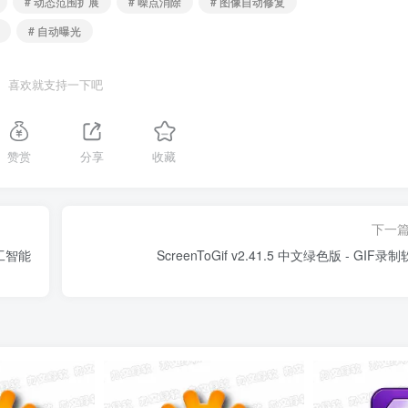
# 动态范围扩展
# 噪点消除
# 图像自动修复
# 自动曝光
喜欢就支持一下吧
赞赏
分享
收藏
下一
 人工智能
ScreenToGif v2.41.5 中文绿色版 - GIF录