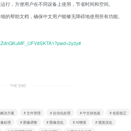
接运行，方便用户在不同设备上使用，节省时间和空间。
详细的帮助文档，确保中文用户能够无障碍地使用所有功能。
OCx_KZdnQKuMF_UFV8SKTA1?pwd=2y2y#
9
THE END
计解决方案
# 文件管理
# 自动化处理
# 中文绿色版
# 色彩校正
图像处理
# 图像调整
# 图像优化
# AI增强
# 视觉优化