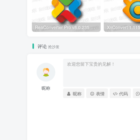
ReaConverter Pro v8.0.235 便携版 – 批量图片转换处理工具
评论
抢沙发
昵称
昵称
表情
代码