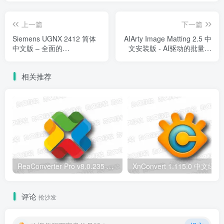
上一篇
下一篇
Siemens UGNX 2412 简体
AIArty Image Matting 2.5 中
中文版 – 全面的
文安装版 - AI驱动的批量抠
CAD/CAM/CAE设计工具
图工具
相关推荐
ReaConverter Pro v8.0.235 便携版 – 批量图片转换处理工具
XnConvert
评论
抢沙发