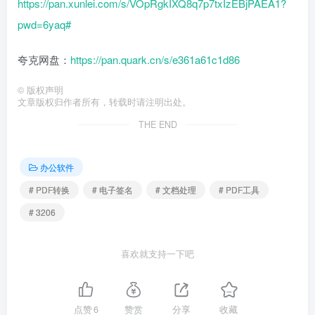
https://pan.xunlei.com/s/VOpRgkIXQ8q7p7txIzEBjPAEA1?
pwd=6yaq#
夸克网盘：
https://pan.quark.cn/s/e361a61c1d86
©
版权声明
文章版权归作者所有，转载时请注明出处。
THE END
办公软件
# PDF转换
# 电子签名
# 文档处理
# PDF工具
# 3206
喜欢就支持一下吧
点赞
6
赞赏
分享
收藏