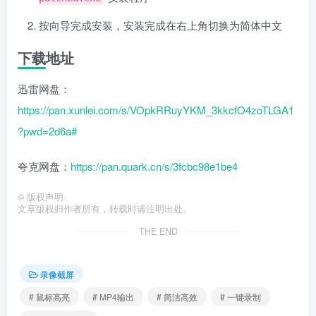
按向导完成安装，安装完成在右上角切换为简体中文
下载地址
迅雷网盘：
https://pan.xunlei.com/s/VOpkRRuyYKM_3kkcfO4zoTLGA1
?pwd=2d6a#
夸克网盘：
https://pan.quark.cn/s/3fcbc98e1be4
©
版权声明
文章版权归作者所有，转载时请注明出处。
THE END
录像截屏
# 鼠标高亮
# MP4输出
# 简洁高效
# 一键录制