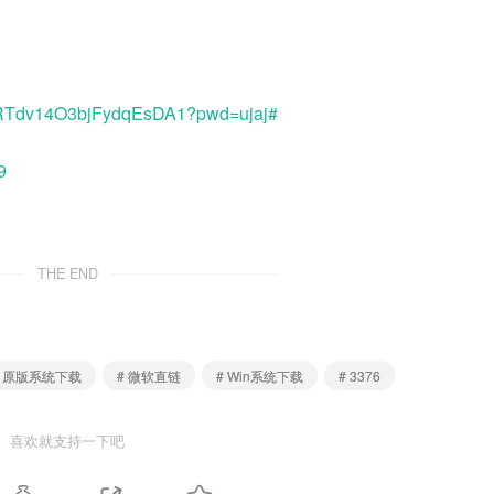
dmRTdv14O3bjFydqEsDA1?pwd=ujaj#
9
THE END
# 原版系统下载
# 微软直链
# Win系统下载
# 3376
喜欢就支持一下吧