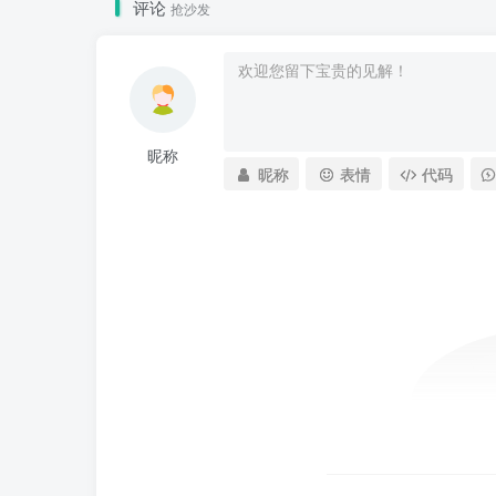
评论
抢沙发
昵称
昵称
表情
代码