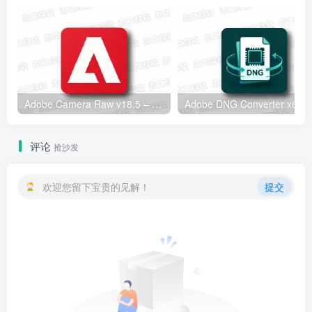
Adobe Camera Raw v18.5 – 专业RAW图像处理工具
Adobe
评论
抢沙发
欢迎您留下宝贵的见解！
提交