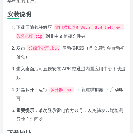
卓应用的用户。
安装说明
下载压缩包并解压
雷电模拟器9 v9.5.10.0-(64)-去广
到非中文路径文件夹
告绿色版.zip
双击
启动模拟器（首次启动会自动初
!)绿化处理.bat
始化）
进入桌面后可直接安装 APK 或通过内置应用中心下载游
戏
如需多开：运行
→ 新建模拟器 → 启动即
多开器.exe
可
重要提示
：请勿登录雷电官方账号，以免触发云端检测
导致广告回滚
下载地址