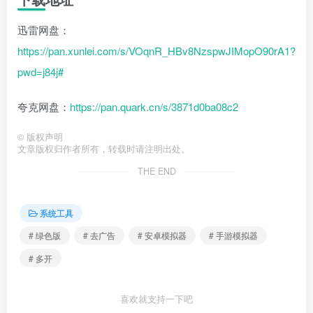
迅雷网盘：
https://pan.xunlei.com/s/VOqnR_HBv8NzspwJIMopO90rA1?
pwd=j84j#
夸克网盘：
https://pan.quark.cn/s/3871d0ba08c2
©
版权声明
文章版权归作者所有，转载时请注明出处。
THE END
系统工具
# 绿色版
# 去广告
# 安卓模拟器
# 手游模拟器
# 多开
喜欢就支持一下吧