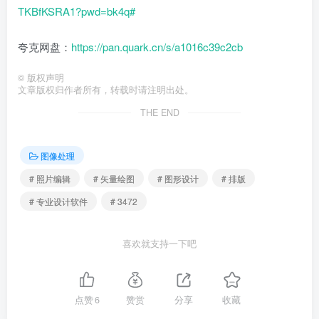
TKBfKSRA1?pwd=bk4q#
夸克网盘：
https://pan.quark.cn/s/a1016c39c2cb
©
版权声明
文章版权归作者所有，转载时请注明出处。
THE END
图像处理
# 照片编辑
# 矢量绘图
# 图形设计
# 排版
# 专业设计软件
# 3472
喜欢就支持一下吧
点赞
6
赞赏
分享
收藏