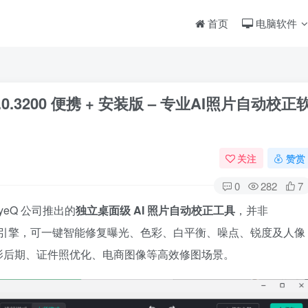
首页
电脑软件
 v5.1.0.3200 便携 + 安装版 – 专业AI照片自动校正
关注
赞赏
0
282
7
yeQ 公司推出的
独立桌面级 AI 照片自动校正工具
，并非
基于专利 AI 引擎，可一键智能修复曝光、色彩、白平衡、噪点、锐度及人像
影后期、证件照优化、电商图像等高效修图场景。