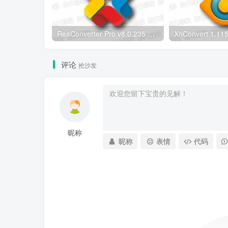
ReaConverter Pro v8.0.235 便携版 – 批量图片转换处理工具
评论
抢沙发
昵称
昵称
表情
代码