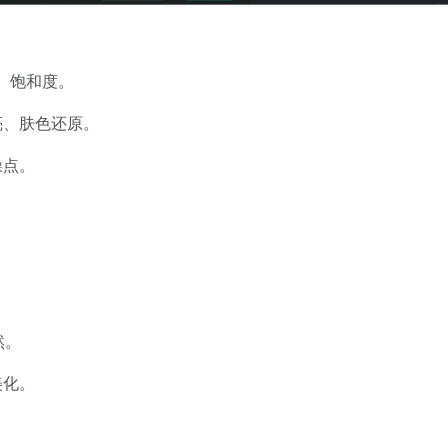
度、饱和度。
亮、肤色还原。
噪点。
然。
美化。