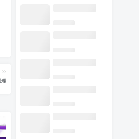
篇
换处理