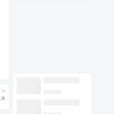
篇
码工具