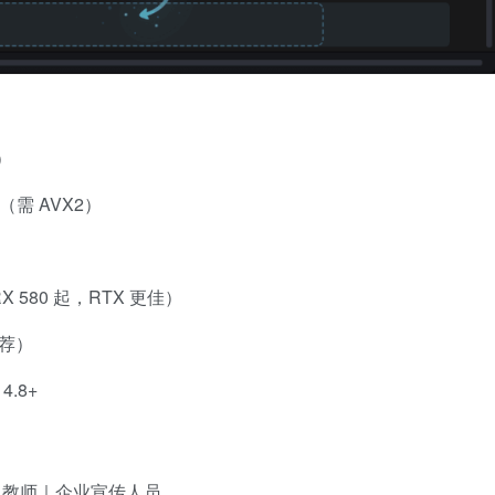
+）
或更高（需 AVX2）
 RX 580 起，RTX 更佳）
推荐）
4.8+
辑师｜教师｜企业宣传人员