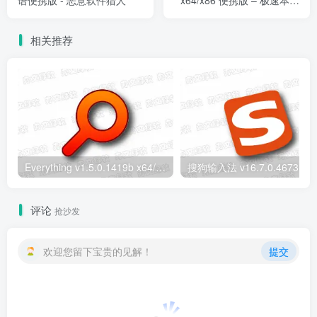
语便携版 - 恶意软件猎人
x64/x86 便携版 – 极速本地
文件搜索工具
相关推荐
Everything v1.5.0.1419b x64/x86 便携版 – 极速本地文件搜索工具
搜狗输入法 v16.7.0.4673 去广告
评论
抢沙发
欢迎您留下宝贵的见解！
提交