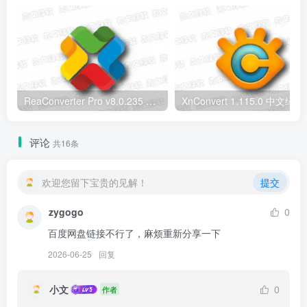
ReaConverter Pro v8.0.235 便携版 – 批量图片转换处理工具
XnConvert
评论
共16条
欢迎您留下宝贵的见解！
提交
zygogo
0
百度网盘链接不行了，麻烦重新分享一下
2026-06-25
回复
小文
0
作者