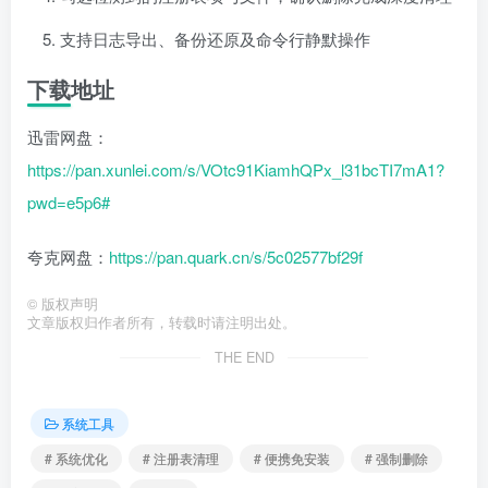
支持日志导出、备份还原及命令行静默操作
下载地址
迅雷网盘：
https://pan.xunlei.com/s/VOtc91KiamhQPx_l31bcTI7mA1?
pwd=e5p6#
夸克网盘：
https://pan.quark.cn/s/5c02577bf29f
©
版权声明
文章版权归作者所有，转载时请注明出处。
THE END
系统工具
# 系统优化
# 注册表清理
# 便携免安装
# 强制删除