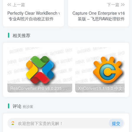
上一篇
下一篇
Perfectly Clear WorkBench v5.1.1.3219 –
Capture One Enterprise v16.8.
专业AI照片自动校正软件
装版 – 飞思RAW处理软件
相关推荐
ReaConverter Pro v8.0.235 便携版 – 批量图片转换处理工具
XnConvert
评论
抢沙发
欢迎您留下宝贵的见解！
提交