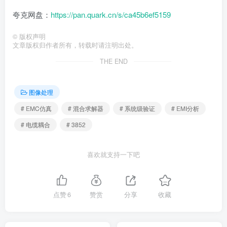
夸克网盘：
https://pan.quark.cn/s/ca45b6ef5159
©
版权声明
文章版权归作者所有，转载时请注明出处。
THE END
图像处理
# EMC仿真
# 混合求解器
# 系统级验证
# EMI分析
# 电缆耦合
# 3852
喜欢就支持一下吧
点赞
6
赞赏
分享
收藏