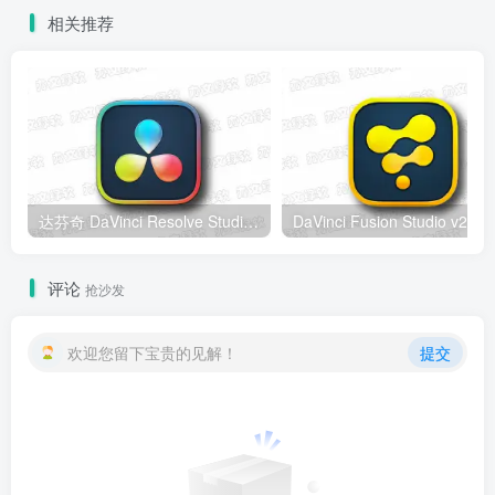
相关推荐
达芬奇 DaVinci Resolve Studio v21.0.4 Windows版 – 专业视频编辑与调色工具
DaV
评论
抢沙发
欢迎您留下宝贵的见解！
提交