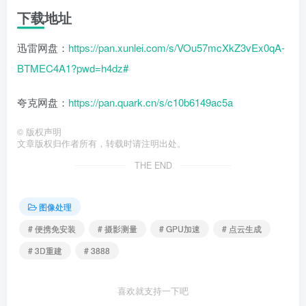
下载地址
迅雷网盘：
https://pan.xunlei.com/s/VOu57mcXkZ3vEx0qA-
BTMEC4A1?pwd=h4dz#
夸克网盘：
https://pan.quark.cn/s/c10b6149ac5a
©
版权声明
文章版权归作者所有，转载时请注明出处。
THE END
图像处理
# 便携免安装
# 摄影测量
# GPU加速
# 点云生成
# 3D重建
# 3888
喜欢就支持一下吧