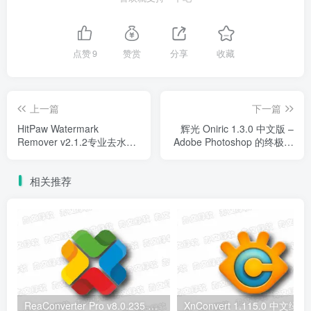
点赞
9
赞赏
分享
收藏
上一篇
下一篇
HitPaw Watermark
辉光 Oniric 1.3.0 中文版 –
Remover v2.1.2专业去水印
Adobe Photoshop 的终极发
工具 - 一键去除图片/视频水
光效果插件
印
相关推荐
ReaConverter Pro v8.0.235 便携版 – 批量图片转换处理工具
XnConvert